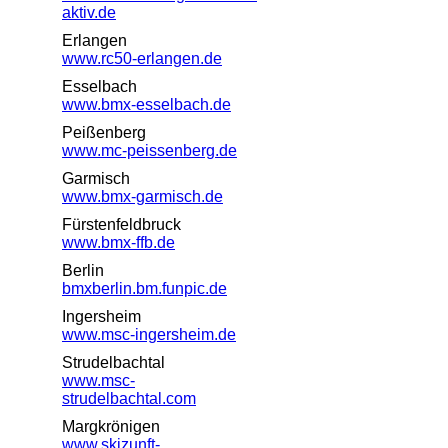
aktiv.de
Erlangen
www.rc50-erlangen.de
Esselbach
www.bmx-esselbach.de
Peißenberg
www.mc-peissenberg.de
Garmisch
www.bmx-garmisch.de
Fürstenfeldbruck
www.bmx-ffb.de
Berlin
bmxberlin.bm.funpic.de
Ingersheim
www.msc-ingersheim.de
Strudelbachtal
www.msc-
strudelbachtal.com
Margkrönigen
www.skizunft-