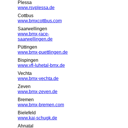
Plessa
www.rsvplessa.de
Cottbus
www.bmxcottbus.com
Saarwellingen
www.bmx-race-
saarwellingen.de
Püttingen
www.bmx-puettlingen.de
Bispingen
www.vfl-luhetal-bmx.de
Vechta
www.bmx-vechta.de
Zeven
www.bmx-zeven.de
Bremen
www.bmx-bremen.com
Bielefeld
www.kai-schugk.de
Ahnatal