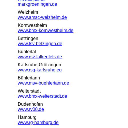
markgroeningen.de
Welzheim
www.amsc-welzheim.de
Kornwestheim
www.bmx-kornwestheim.de
Betzingen
www.tsv-betzingen.de
Bühlertal
www.rsv-falkenfels.de
Karlsruhe-Grötzingen
www.rsg-karlsruhe.eu
Bühlertann
www.msv-buehlertann.de
Weiterstadt
www.bmx-weiterstadt.de
Dudenhofen
www.rv08.de
Hamburg
www.rg-hamburg.de