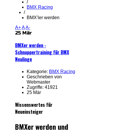
/
BMX Racing
/
BMX'ler werden
A+
A
A-
25 Mär
BMXer werden -
Schnuppertraining für BMX
Neulinge
Kategorie:
BMX Racing
Geschrieben von
Webmaster
Zugriffe: 41921
25 Mär
Wissenswertes für
Neueinsteiger
BMXer werden und