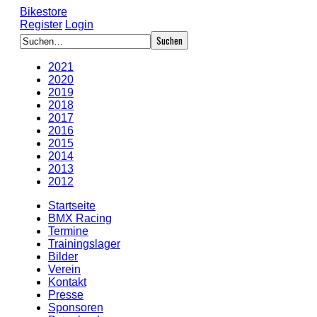
Bikestore
Register
Login
2021
2020
2019
2018
2017
2016
2015
2014
2013
2012
Startseite
BMX Racing
Termine
Trainingslager
Bilder
Verein
Kontakt
Presse
Sponsoren