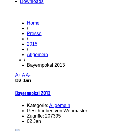
Downloads
Home
/
Presse
/
2015
/
Allgemein
/
Bayernpokal 2013
A+
A
A-
02 Jan
Bayernpokal 2013
Kategorie:
Allgemein
Geschrieben von Webmaster
Zugriffe: 207395
02 Jan