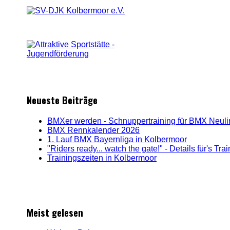
Neueste Beiträge
BMXer werden - Schnuppertraining für BMX Neul
BMX Rennkalender 2026
1. Lauf BMX Bayernliga in Kolbermoor
"Riders ready... watch the gate!" - Details für's Tr
Trainingszeiten in Kolbermoor
Meist gelesen