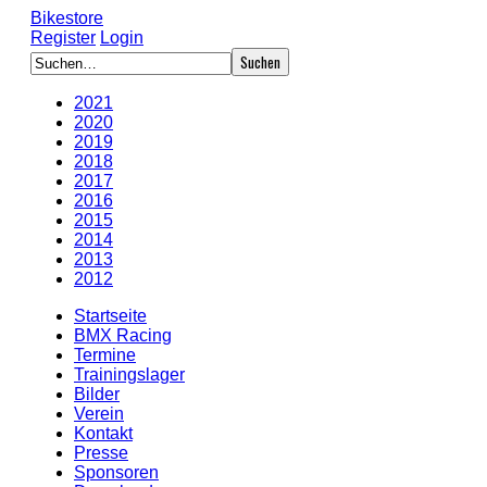
Bikestore
Register
Login
2021
2020
2019
2018
2017
2016
2015
2014
2013
2012
Startseite
BMX Racing
Termine
Trainingslager
Bilder
Verein
Kontakt
Presse
Sponsoren