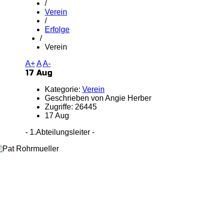
/
Verein
/
Erfolge
/
Verein
A+
A
A-
17 Aug
Kategorie:
Verein
Geschrieben von Angie Herber
Zugriffe: 26445
17 Aug
- 1.Abteilungsleiter -