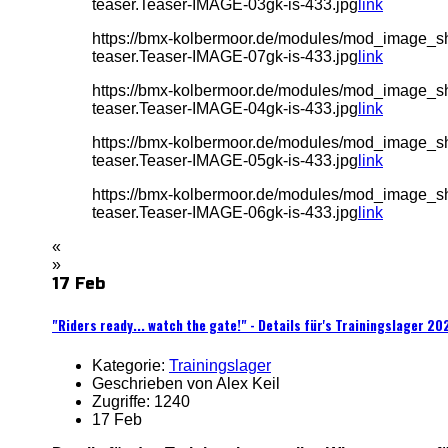
teaser.Teaser-IMAGE-03gk-is-433.jpg
link
https://bmx-kolbermoor.de/modules/mod_image_
teaser.Teaser-IMAGE-07gk-is-433.jpg
link
https://bmx-kolbermoor.de/modules/mod_image_
teaser.Teaser-IMAGE-04gk-is-433.jpg
link
https://bmx-kolbermoor.de/modules/mod_image_
teaser.Teaser-IMAGE-05gk-is-433.jpg
link
https://bmx-kolbermoor.de/modules/mod_image_
teaser.Teaser-IMAGE-06gk-is-433.jpg
link
«
»
17 Feb
"Riders ready... watch the gate!" - Details für's Trainingslager 20
Kategorie:
Trainingslager
Geschrieben von Alex Keil
Zugriffe: 1240
17 Feb