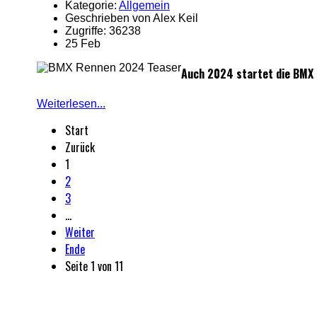
Kategorie:
Allgemein
Geschrieben von Alex Keil
Zugriffe: 36238
25 Feb
Auch 2024 startet die BMX 
Weiterlesen...
Start
Zurück
1
2
3
…
Weiter
Ende
Seite 1 von 11