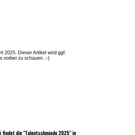
l 2025. Dieser Artikel wird ggf.
rs vorbei zu schauen. :-)
5 findet die "Talentschmiede 2025" in