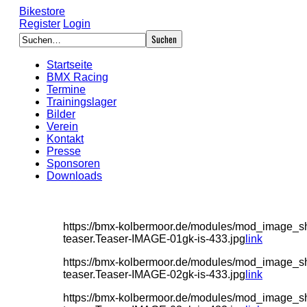
Bikestore
Register
Login
Startseite
BMX Racing
Termine
Trainingslager
Bilder
Verein
Kontakt
Presse
Sponsoren
Downloads
https://bmx-kolbermoor.de/modules/mod_image_
teaser.Teaser-IMAGE-01gk-is-433.jpg
link
https://bmx-kolbermoor.de/modules/mod_image_
teaser.Teaser-IMAGE-02gk-is-433.jpg
link
https://bmx-kolbermoor.de/modules/mod_image_