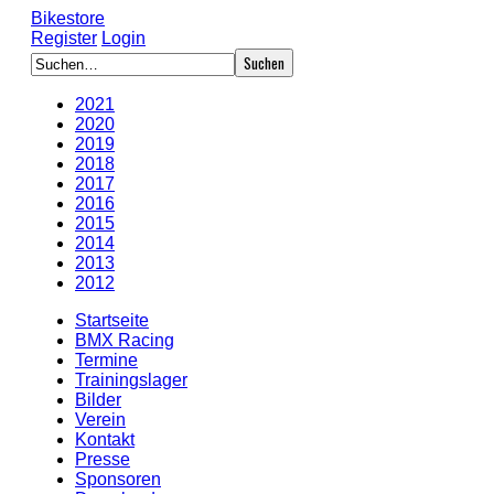
Bikestore
Register
Login
2021
2020
2019
2018
2017
2016
2015
2014
2013
2012
Startseite
BMX Racing
Termine
Trainingslager
Bilder
Verein
Kontakt
Presse
Sponsoren