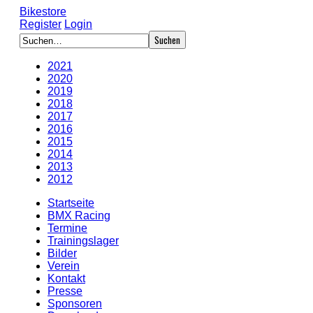
Bikestore
Register
Login
2021
2020
2019
2018
2017
2016
2015
2014
2013
2012
Startseite
BMX Racing
Termine
Trainingslager
Bilder
Verein
Kontakt
Presse
Sponsoren