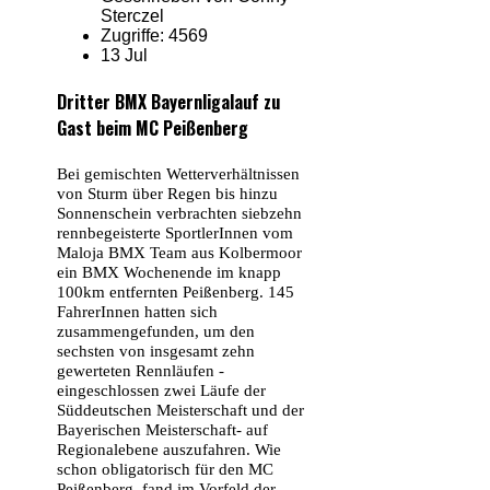
Sterczel
Zugriffe: 4569
13 Jul
Dritter BMX Bayernligalauf zu
Gast beim MC Peißenberg
Bei
gemischten Wetterverhältnissen
von Sturm über Regen bis hinzu
Sonnenschein verbrachten siebzehn
rennbegeisterte SportlerInnen vom
Maloja BMX Team aus Kolbermoor
ein BMX Wochenende im knapp
100km entfernten Peißenberg. 145
FahrerInnen hatten sich
zusammengefunden, um den
sechsten von insgesamt zehn
gewerteten Rennläufen -
eingeschlossen zwei Läufe der
Süddeutschen Meisterschaft und der
Bayerischen Meisterschaft- auf
Regionalebene auszufahren. Wie
schon obligatorisch für den MC
Peißenberg, fand im Vorfeld der