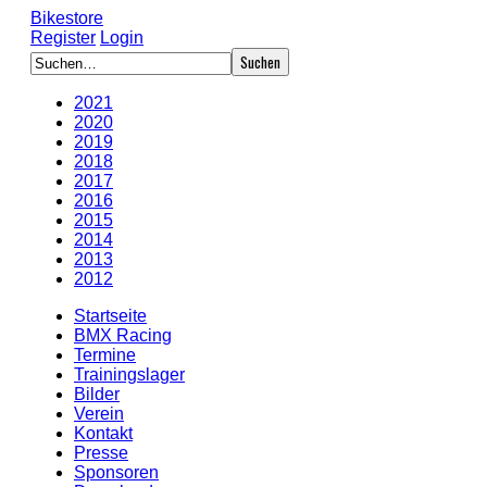
Bikestore
Register
Login
2021
2020
2019
2018
2017
2016
2015
2014
2013
2012
Startseite
BMX Racing
Termine
Trainingslager
Bilder
Verein
Kontakt
Presse
Sponsoren