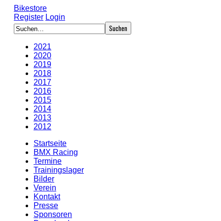
Bikestore
Register
Login
2021
2020
2019
2018
2017
2016
2015
2014
2013
2012
Startseite
BMX Racing
Termine
Trainingslager
Bilder
Verein
Kontakt
Presse
Sponsoren